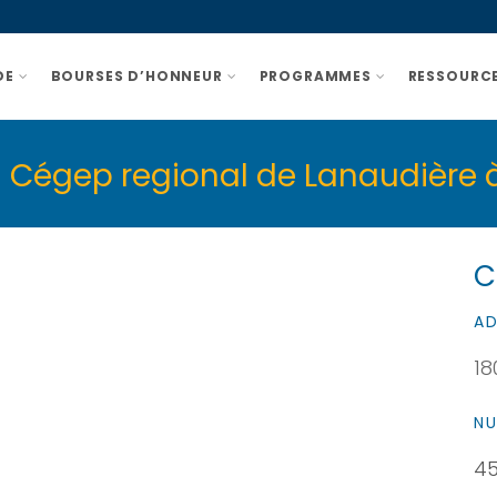
DE
BOURSES D’HONNEUR
PROGRAMMES
RESSOURCE
 – Cégep regional de Lanaudière 
C
AD
18
NU
45