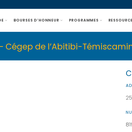
DE
BOURSES D’HONNEUR
PROGRAMMES
RESSOURCE
 – Cégep de l’Abitibi-Témiscam
C
AD
25
NU
81