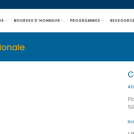
DE
BOURSES D’HONNEUR
PROGRAMMES
RESSOURCE
ionale
C
AD
Pl
5
NU