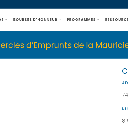
DE
BOURSES D’HONNEUR
PROGRAMMES
RESSOURCE
rcles d’Emprunts de la Maurici
C
AD
74
NU
81