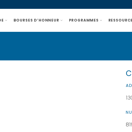
DE
BOURSES D’HONNEUR
PROGRAMMES
RESSOURCE
C
AD
13
NU
81