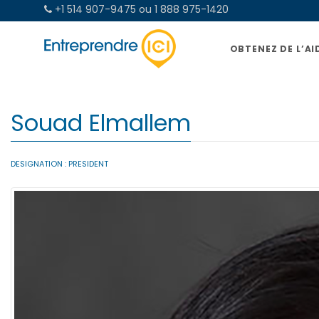
+1 514 907-9475 ou 1 888 975-1420
OBTENEZ DE L’AI
Souad Elmallem
DESIGNATION :
PRESIDENT